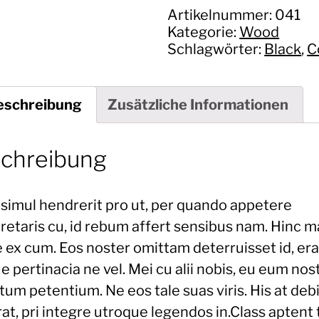
Artikelnummer:
041
Kategorie:
Wood
Schlagwörter:
Black
,
C
eschreibung
Zusätzliche Informationen
chreibung
simul hendrerit pro ut, per quando appetere
pretaris cu, id rebum affert sensibus nam. Hinc 
 ex cum. Eos noster omittam deterruisset id, era
e pertinacia ne vel. Mei cu alii nobis, eu eum nos
um petentium. Ne eos tale suas viris. His at debi
at, pri integre utroque legendos in.Class aptent t