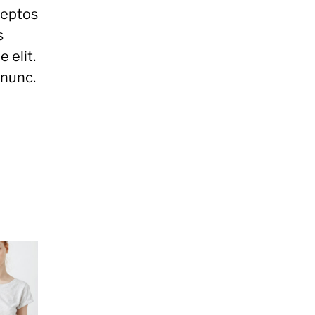
ceptos
s
 elit.
 nunc.