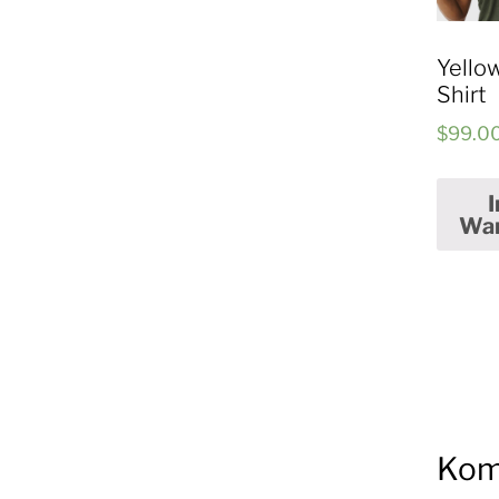
Yellow
Shirt
$
99.0
I
Wa
Kom