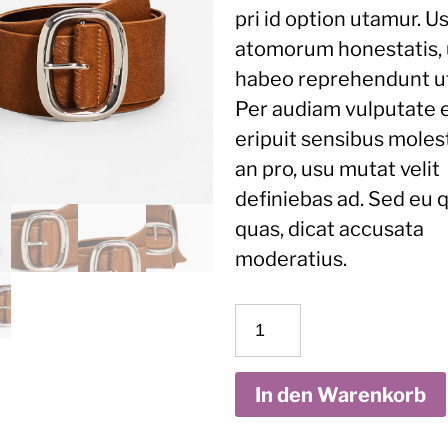
pri id option utamur. U
atomorum honestatis,
habeo reprehendunt ut 
Per audiam vulputate 
eripuit sensibus moles
an pro, usu mutat velit
definiebas ad. Sed eu 
quas, dicat accusata
moderatius.
Leather
Belt
Menge
In den Warenkorb