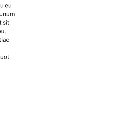
su eu
 unum
sit.
eu,
tiae
quot