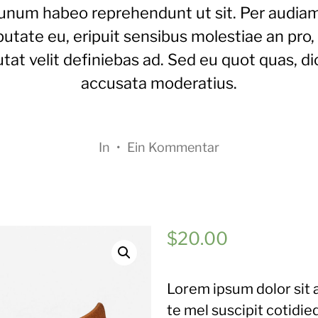
unum habeo reprehendunt ut sit. Per audia
putate eu, eripuit sensibus molestiae an pro,
tat velit definiebas ad. Sed eu quot quas, di
accusata moderatius.
In
•
Ein Kommentar
$
20.00
Lorem ipsum dolor sit 
te mel suscipit cotidie