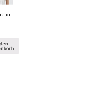
Urban
0
 den
nkorb