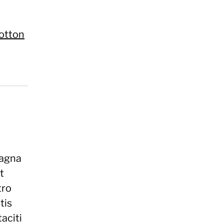
otton
magna
t
tro
tis
aciti