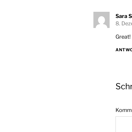
Sara 
8. Dez
Great!
ANTW
Sch
Komm