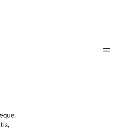
Menü
umschalten
ieque,
tis,