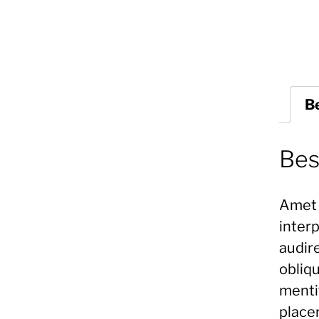
B
Bes
Amet 
inter
audire
obliqu
mentit
placer