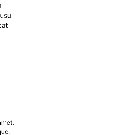
m
 usu
cat
amet,
que,