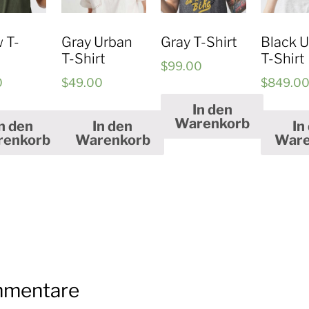
 T-
Gray Urban
Gray T-Shirt
Black 
T-Shirt
T-Shirt
$
99.00
0
$
49.00
$
849.0
In den
Warenkorb
n den
In den
In
renkorb
Warenkorb
Ware
mentare