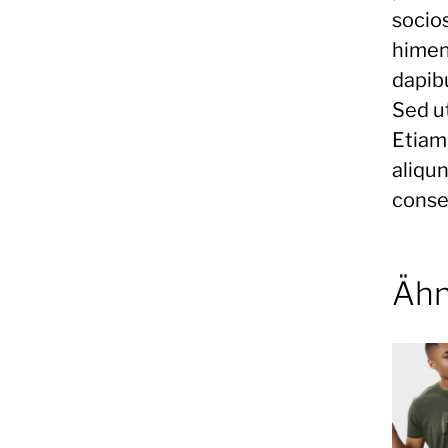
socios
himena
dapib
Sed u
Etiam
aliqun
conseq
Ähn