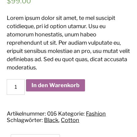
$
99.00
Lorem ipsum dolor sit amet, te mel suscipit
cotidieque, pri id option utamur. Usu eu
atomorum honestatis, unum habeo
reprehendunt ut sit. Per audiam vulputate eu,
eripuit sensibus molestiae an pro, usu mutat velit
definiebas ad. Sed eu quot quas, dicat accusata
moderatius.
Black
In den Warenkorb
Urban
T-
Shirt
Menge
Artikelnummer:
016
Kategorie:
Fashion
Schlagwörter:
Black
,
Cotton