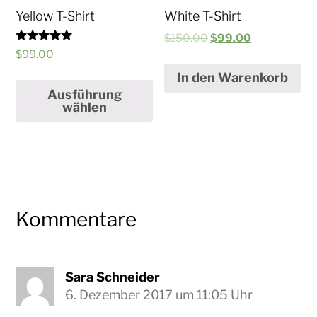
Yellow T-Shirt
White T-Shirt
$
150.00
$
99.00
Bewertet mit
$
99.00
5.00
von 5
In den Warenkorb
Ausführung
wählen
Kommentare
Sara Schneider
6. Dezember 2017 um 11:05 Uhr