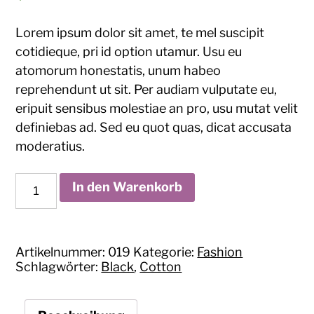
Lorem ipsum dolor sit amet, te mel suscipit
cotidieque, pri id option utamur. Usu eu
atomorum honestatis, unum habeo
reprehendunt ut sit. Per audiam vulputate eu,
eripuit sensibus molestiae an pro, usu mutat velit
definiebas ad. Sed eu quot quas, dicat accusata
moderatius.
Yellow
In den Warenkorb
Urban
T-
Shirt
Menge
Artikelnummer:
019
Kategorie:
Fashion
Schlagwörter:
Black
,
Cotton